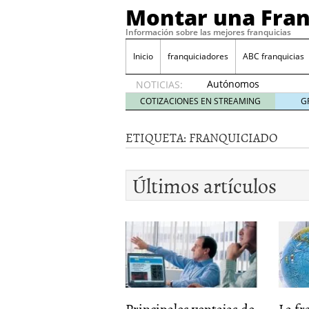
Montar una Fran
Información sobre las mejores franquicias
Inicio
franquiciadores
ABC franquicias
Autónomos
NOTICIAS:
y baja
COTIZACIONES EN STREAMING
G
laboral
29 julio
ETIQUETA:
FRANQUICIADO
2014
¿Quieres ser emprendedo
tener
4 julio 2014
Últimos artículos
¿Está tu negocio listo p
Eureka Vending: una opc
Como crear un esquema
Principales ventajas de
La fr