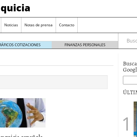
quicia
Noticias
Notas de prensa
Contacto
Busca
RÁFICOS COTIZACIONES
FINANZAS PERSONALES
Busca
r? Esto es lo que cuesta y las ayudas que puedes
Goog
ara franquiciarse?
6 junio 2014
ión práctica
27 mayo 2014
ÚLTI
 de tu modelo de negocio
22 mayo 2014
anquicia española