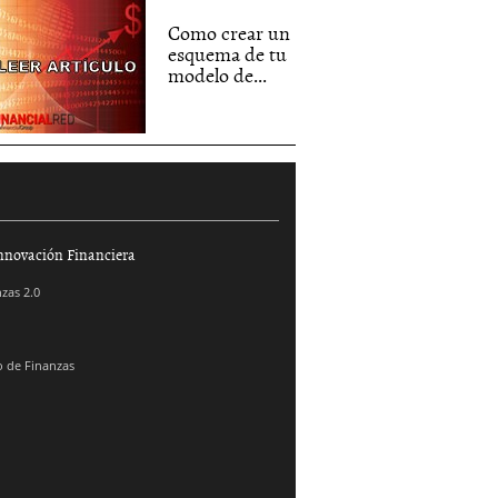
Como crear un
esquema de tu
modelo de...
nnovación Financiera
zas 2.0
 de Finanzas