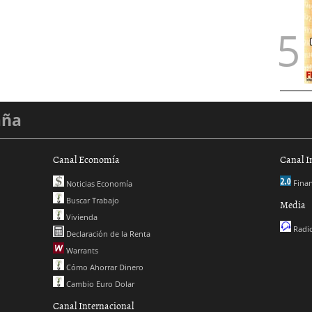
aña
Canal Economía
Canal I
Finan
Noticias Economía
Buscar Trabajo
Media
Vivienda
Radio
Declaración de la Renta
Warrants
Cómo Ahorrar Dinero
Cambio Euro Dolar
Canal Internacional