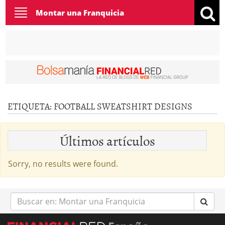
Toggle
Montar una Franquicia
navigation
ETIQUETA:
FOOTBALL SWEATSHIRT DESIGNS
Últimos artículos
Sorry, no results were found.
Buscar
en: