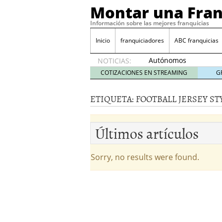
Montar una Fran
Información sobre las mejores franquicias
Inicio
franquiciadores
ABC franquicias
Autónomos
NOTICIAS:
y baja
COTIZACIONES EN STREAMING
G
laboral
29 julio
ETIQUETA:
FOOTBALL JERSEY ST
2014
¿Quieres ser emprendedo
tener
4 julio 2014
Últimos artículos
¿Está tu negocio listo p
Eureka Vending: una opc
Como crear un esquema
Sorry, no results were found.