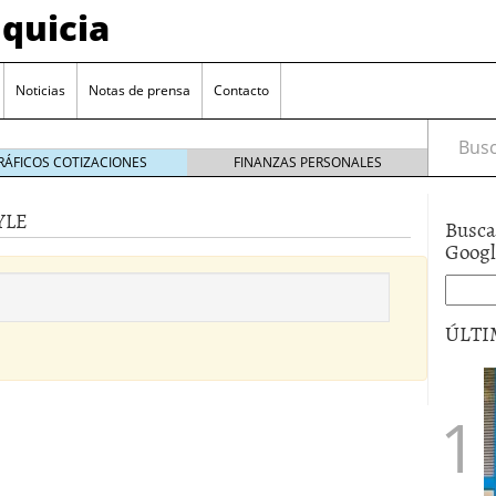
quicia
Noticias
Notas de prensa
Contacto
Busca
RÁFICOS COTIZACIONES
FINANZAS PERSONALES
YLE
Busca
r? Esto es lo que cuesta y las ayudas que puedes
Goog
ara franquiciarse?
6 junio 2014
ión práctica
27 mayo 2014
ÚLTI
 de tu modelo de negocio
22 mayo 2014