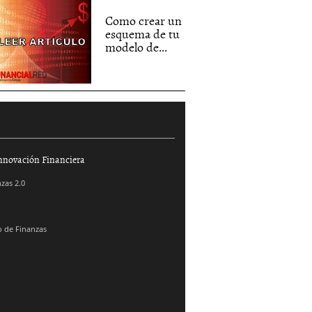
Como crear un
esquema de tu
modelo de...
nnovación Financiera
zas 2.0
 de Finanzas