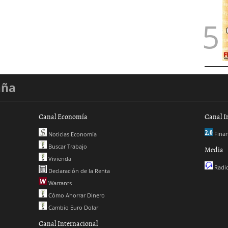
aña
Canal Economía
Canal I
Finan
Noticias Economía
Buscar Trabajo
Media
Vivienda
Radio
Declaración de la Renta
Warrants
Cómo Ahorrar Dinero
Cambio Euro Dolar
Canal Internacional