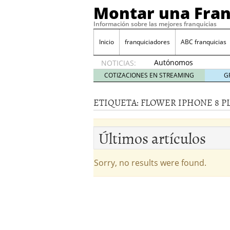
Montar una Fran
Información sobre las mejores franquicias
Inicio
franquiciadores
ABC franquicias
Autónomos
NOTICIAS:
y baja
COTIZACIONES EN STREAMING
G
laboral
29 julio
ETIQUETA:
FLOWER IPHONE 8 P
2014
¿Quieres ser emprendedo
tener
4 julio 2014
Últimos artículos
¿Está tu negocio listo p
Eureka Vending: una opc
Como crear un esquema
Sorry, no results were found.