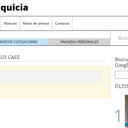
quicia
Noticias
Notas de prensa
Contacto
Busca
RÁFICOS COTIZACIONES
FINANZAS PERSONALES
LUS CASE
Busca
r? Esto es lo que cuesta y las ayudas que puedes
Goog
ara franquiciarse?
6 junio 2014
ión práctica
27 mayo 2014
ÚLTI
 de tu modelo de negocio
22 mayo 2014