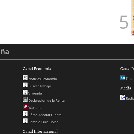
aña
Canal Economía
Canal I
Finan
Noticias Economía
Buscar Trabajo
Media
Vivienda
Radio
Declaración de la Renta
Warrants
Cómo Ahorrar Dinero
Cambio Euro Dolar
Canal Internacional