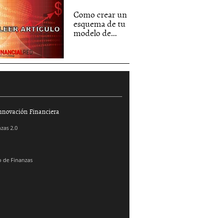
Como crear un
esquema de tu
modelo de...
nnovación Financiera
zas 2.0
 de Finanzas