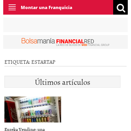
Toggle
Montar una Franquicia
navigation
ETIQUETA:
ESTARTAP
Últimos artículos
Eureka Vending: una