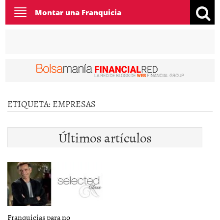
Toggle
Montar una Franquicia
navigation
ETIQUETA:
EMPRESAS
Últimos artículos
Franquicias para no