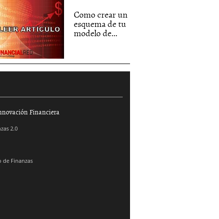
Como crear un
esquema de tu
modelo de...
nnovación Financiera
zas 2.0
 de Finanzas