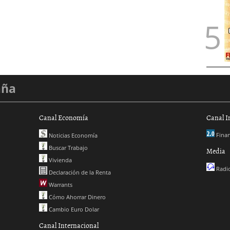
aña
Canal Economía
Canal I
Finan
Noticias Economía
Buscar Trabajo
Media
Vivienda
Radio
Declaración de la Renta
Warrants
Cómo Ahorrar Dinero
Cambio Euro Dolar
Canal Internacional