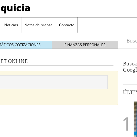
quicia
Noticias
Notas de prensa
Contacto
Busca
RÁFICOS COTIZACIONES
FINANZAS PERSONALES
KET ONLINE
Busca
r? Esto es lo que cuesta y las ayudas que puedes
Goog
ara franquiciarse?
6 junio 2014
ión práctica
27 mayo 2014
ÚLTI
 de tu modelo de negocio
22 mayo 2014