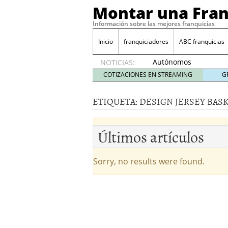
Montar una Fran
Información sobre las mejores franquicias
Inicio
franquiciadores
ABC franquicias
Autónomos
NOTICIAS:
y baja
COTIZACIONES EN STREAMING
G
laboral
29 julio
ETIQUETA:
DESIGN JERSEY BAS
2014
¿Quieres ser emprendedo
tener
4 julio 2014
Últimos artículos
¿Está tu negocio listo p
Eureka Vending: una opc
Como crear un esquema
Sorry, no results were found.