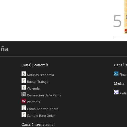
aña
Canal Economía
Canal I
Finan
Noticias Economía
Buscar Trabajo
Media
Vivienda
Radio
Declaración de la Renta
Warrants
Cómo Ahorrar Dinero
Cambio Euro Dolar
Canal Internacional