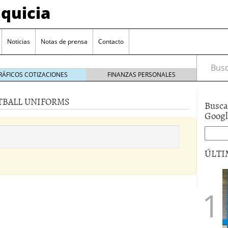
quicia
Noticias
Notas de prensa
Contacto
Busca
RÁFICOS COTIZACIONES
FINANZAS PERSONALES
TBALL UNIFORMS
Busca
r? Esto es lo que cuesta y las ayudas que puedes
Goog
ara franquiciarse?
6 junio 2014
ión práctica
27 mayo 2014
ÚLTI
 de tu modelo de negocio
22 mayo 2014