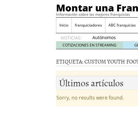
Montar una Fran
Información sobre las mejores franquicias
Inicio
franquiciadores
ABC franquicias
Autónomos
NOTICIAS:
y baja
COTIZACIONES EN STREAMING
G
laboral
29 julio
ETIQUETA:
CUSTOM YOUTH FOO
2014
¿Quieres ser emprendedo
tener
4 julio 2014
Últimos artículos
¿Está tu negocio listo p
Eureka Vending: una opc
Como crear un esquema
Sorry, no results were found.