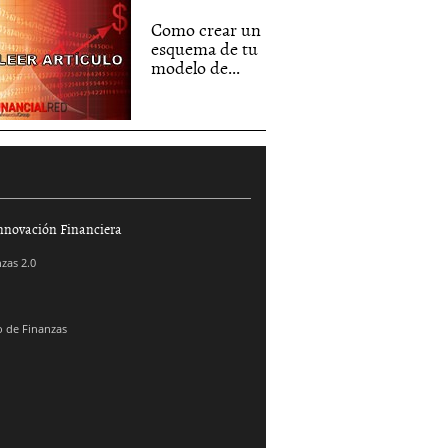
Como crear un
esquema de tu
modelo de...
nnovación Financiera
zas 2.0
 de Finanzas