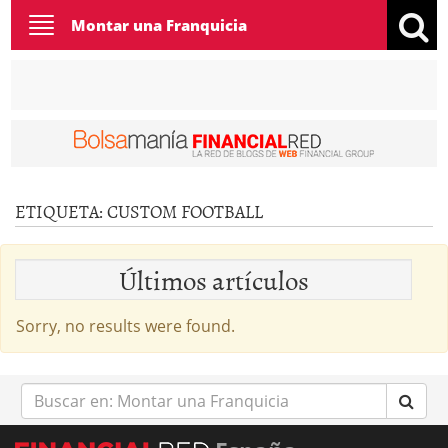
Toggle
Montar una Franquicia
navigation
ETIQUETA:
CUSTOM FOOTBALL
Últimos artículos
Sorry, no results were found.
Buscar
en: