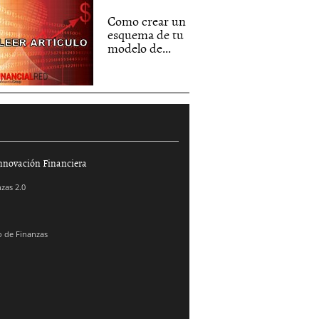
Como crear un
esquema de tu
modelo de...
nnovación Financiera
zas 2.0
 de Finanzas