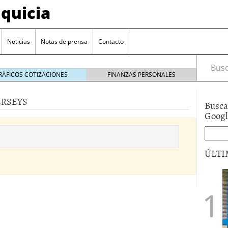
quicia
Noticias
Notas de prensa
Contacto
Busca
RÁFICOS COTIZACIONES
FINANZAS PERSONALES
ERSEYS
Busca
r? Esto es lo que cuesta y las ayudas que puedes
Goog
ara franquiciarse?
6 junio 2014
ión práctica
27 mayo 2014
ÚLTI
 de tu modelo de negocio
22 mayo 2014