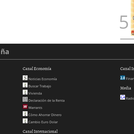
aña
Canal Economía
Canal I
Finan
Noticias Economía
Buscar Trabajo
Media
Vivienda
Radio
Declaración de la Renta
Warrants
Cómo Ahorrar Dinero
Cambio Euro Dolar
Canal Internacional