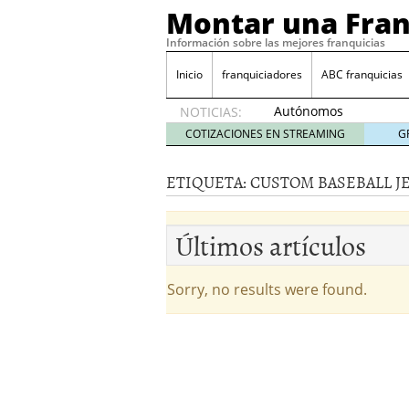
Montar una Fran
Información sobre las mejores franquicias
Inicio
franquiciadores
ABC franquicias
Autónomos
NOTICIAS:
y baja
COTIZACIONES EN STREAMING
G
laboral
29 julio
ETIQUETA:
CUSTOM BASEBALL J
2014
¿Quieres ser emprendedo
tener
4 julio 2014
Últimos artículos
¿Está tu negocio listo p
Eureka Vending: una opc
Como crear un esquema
Sorry, no results were found.