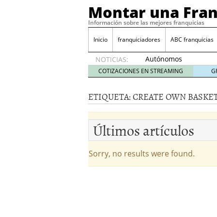
Montar una Fran
Información sobre las mejores franquicias
Inicio
franquiciadores
ABC franquicias
Autónomos
NOTICIAS:
y baja
COTIZACIONES EN STREAMING
G
laboral
29 julio
ETIQUETA:
CREATE OWN BASKET
2014
¿Quieres ser emprendedo
tener
4 julio 2014
Últimos artículos
¿Está tu negocio listo p
Eureka Vending: una opc
Como crear un esquema
Sorry, no results were found.