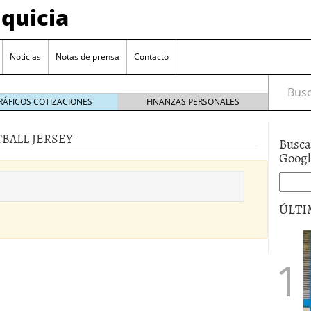
quicia
Noticias
Notas de prensa
Contacto
Busca
RÁFICOS COTIZACIONES
FINANZAS PERSONALES
BALL JERSEY
Busca
r? Esto es lo que cuesta y las ayudas que puedes
Goog
ara franquiciarse?
6 junio 2014
ión práctica
27 mayo 2014
ÚLTI
 de tu modelo de negocio
22 mayo 2014