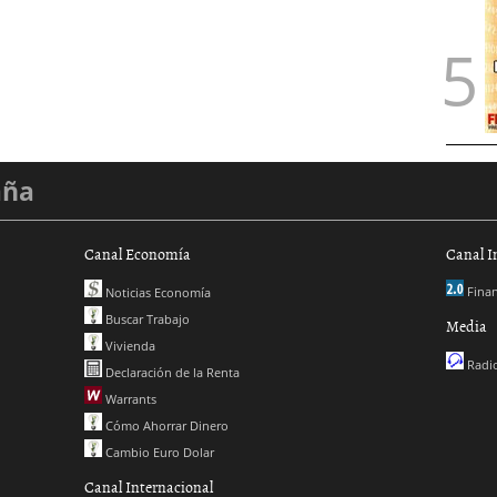
aña
Canal Economía
Canal I
Finan
Noticias Economía
Buscar Trabajo
Media
Vivienda
Radio
Declaración de la Renta
Warrants
Cómo Ahorrar Dinero
Cambio Euro Dolar
Canal Internacional