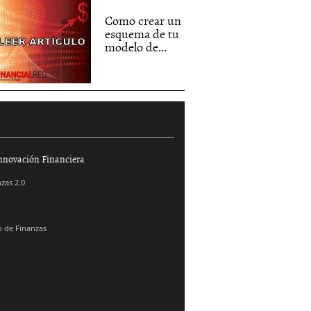
Como crear un
esquema de tu
modelo de...
nnovación Financiera
zas 2.0
 de Finanzas