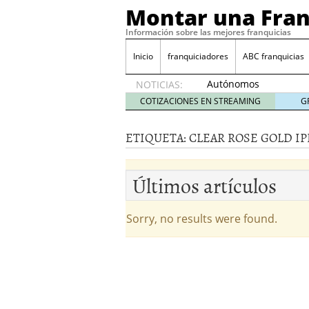
Montar una Fran
Información sobre las mejores franquicias
Inicio
franquiciadores
ABC franquicias
Autónomos
NOTICIAS:
y baja
COTIZACIONES EN STREAMING
G
laboral
29 julio
ETIQUETA:
CLEAR ROSE GOLD IP
2014
¿Quieres ser emprendedo
tener
4 julio 2014
Últimos artículos
¿Está tu negocio listo p
Eureka Vending: una opc
Como crear un esquema
Sorry, no results were found.