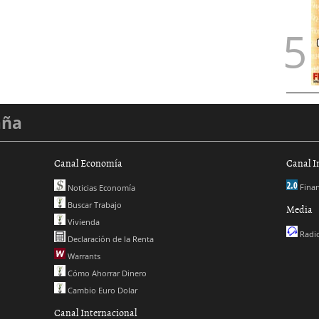
aña
Canal Economía
Canal I
Finan
Noticias Economía
Buscar Trabajo
Media
Vivienda
Radio
Declaración de la Renta
Warrants
Cómo Ahorrar Dinero
Cambio Euro Dolar
Canal Internacional