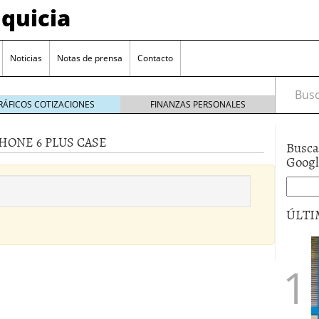
quicia
Noticias
Notas de prensa
Contacto
Busca
RÁFICOS COTIZACIONES
FINANZAS PERSONALES
HONE 6 PLUS CASE
Busca
r? Esto es lo que cuesta y las ayudas que puedes
Goog
ara franquiciarse?
6 junio 2014
ión práctica
27 mayo 2014
ÚLTI
 de tu modelo de negocio
22 mayo 2014