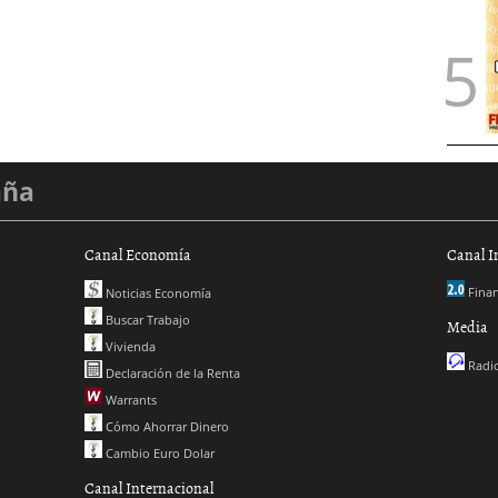
aña
Canal Economía
Canal I
Finan
Noticias Economía
Buscar Trabajo
Media
Vivienda
Radio
Declaración de la Renta
Warrants
Cómo Ahorrar Dinero
Cambio Euro Dolar
Canal Internacional