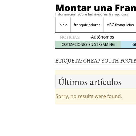
Montar una Fran
Información sobre las mejores franquicias
Inicio
franquiciadores
ABC franquicias
Autónomos
NOTICIAS:
y baja
COTIZACIONES EN STREAMING
G
laboral
29 julio
ETIQUETA:
CHEAP YOUTH FOOTB
2014
¿Quieres ser emprendedo
tener
4 julio 2014
Últimos artículos
¿Está tu negocio listo p
Eureka Vending: una opc
Como crear un esquema
Sorry, no results were found.