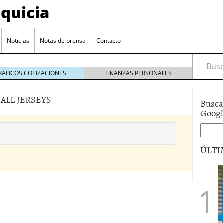
quicia
Noticias
Notas de prensa
Contacto
Busca
RÁFICOS COTIZACIONES
FINANZAS PERSONALES
ALL JERSEYS
Busca
r? Esto es lo que cuesta y las ayudas que puedes
Goog
ara franquiciarse?
6 junio 2014
ión práctica
27 mayo 2014
ÚLTI
 de tu modelo de negocio
22 mayo 2014