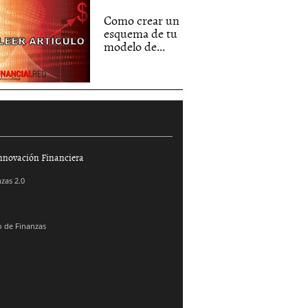
Como crear un
esquema de tu
modelo de...
nnovación Financiera
zas 2.0
 de Finanzas