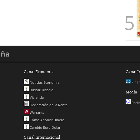
aña
Canal Economía
Canal I
Finan
Noticias Economía
Buscar Trabajo
Media
Vivienda
Radio
Declaración de la Renta
Warrants
Cómo Ahorrar Dinero
Cambio Euro Dolar
Canal Internacional