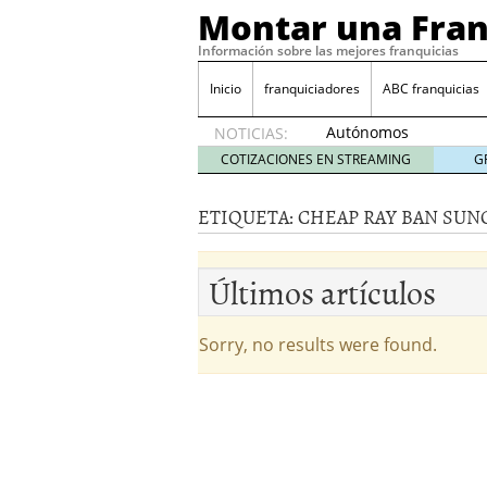
Montar una Fran
Información sobre las mejores franquicias
Inicio
franquiciadores
ABC franquicias
Autónomos
NOTICIAS:
y baja
COTIZACIONES EN STREAMING
G
laboral
29 julio
ETIQUETA:
CHEAP RAY BAN SUN
2014
¿Quieres ser emprendedo
tener
4 julio 2014
Últimos artículos
¿Está tu negocio listo p
Eureka Vending: una opc
Como crear un esquema
Sorry, no results were found.