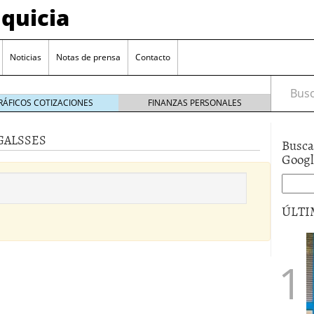
quicia
Noticias
Notas de prensa
Contacto
Busca
RÁFICOS COTIZACIONES
FINANZAS PERSONALES
GALSSES
Busca
r? Esto es lo que cuesta y las ayudas que puedes
Goog
ara franquiciarse?
6 junio 2014
ión práctica
27 mayo 2014
ÚLTI
 de tu modelo de negocio
22 mayo 2014