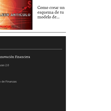
Como crear un
esquema de tu
modelo de...
nnovación Financiera
zas 2.0
 de Finanzas