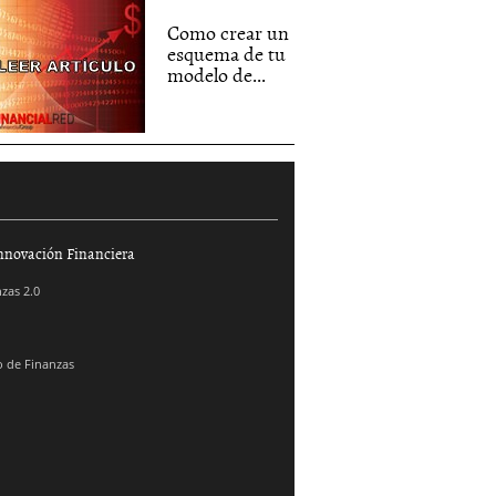
Como crear un
esquema de tu
modelo de...
nnovación Financiera
zas 2.0
 de Finanzas