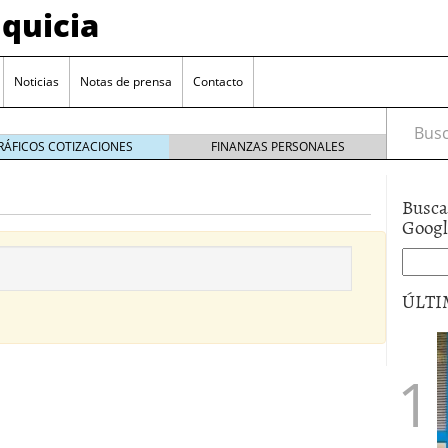
quicia
Noticias
Notas de prensa
Contacto
Busca
RÁFICOS COTIZACIONES
FINANZAS PERSONALES
Busca
r? Esto es lo que cuesta y las ayudas que puedes
Goog
ara franquiciarse?
6 junio 2014
ión práctica
27 mayo 2014
ÚLTI
 de tu modelo de negocio
22 mayo 2014