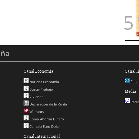
aña
Canal Economía
Canal I
Finan
Noticias Economía
Buscar Trabajo
Media
Vivienda
Radio
Declaración de la Renta
Warrants
Cómo Ahorrar Dinero
Cambio Euro Dolar
Canal Internacional