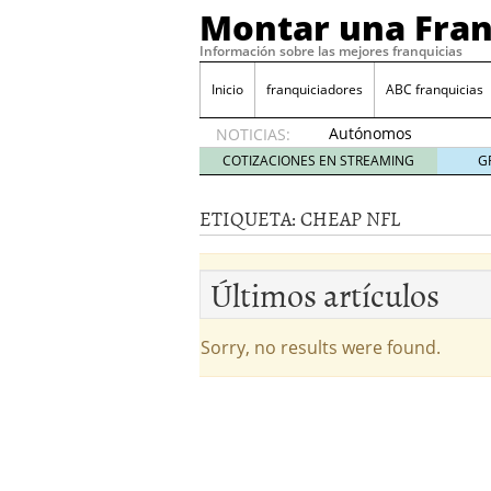
Montar una Fran
Información sobre las mejores franquicias
Inicio
franquiciadores
ABC franquicias
Autónomos
NOTICIAS:
y baja
COTIZACIONES EN STREAMING
G
laboral
29 julio
ETIQUETA:
CHEAP NFL
2014
¿Quieres ser emprendedo
tener
4 julio 2014
Últimos artículos
¿Está tu negocio listo p
Eureka Vending: una opc
Como crear un esquema
Sorry, no results were found.