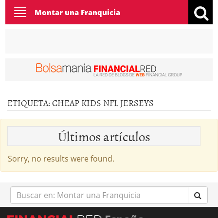
Toggle
Montar una Franquicia
navigation
ETIQUETA:
CHEAP KIDS NFL JERSEYS
Últimos artículos
Sorry, no results were found.
Buscar
en: