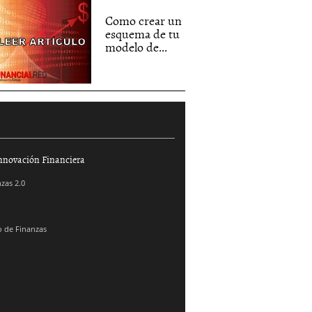
Como crear un
esquema de tu
modelo de...
nnovación Financiera
zas 2.0
 de Finanzas