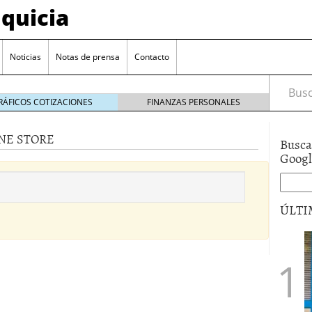
quicia
Noticias
Notas de prensa
Contacto
Busca
RÁFICOS COTIZACIONES
FINANZAS PERSONALES
NE STORE
Busca
r? Esto es lo que cuesta y las ayudas que puedes
Goog
ara franquiciarse?
6 junio 2014
ión práctica
27 mayo 2014
ÚLTI
 de tu modelo de negocio
22 mayo 2014