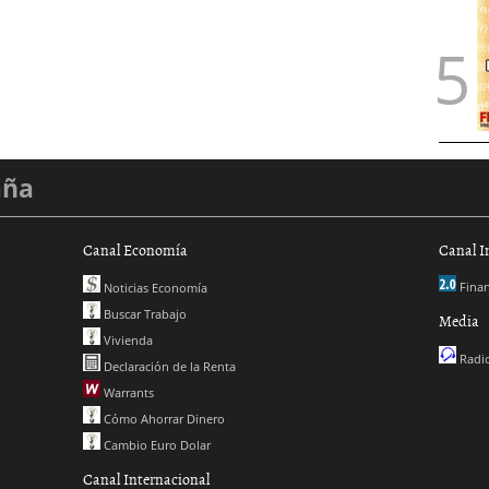
aña
Canal Economía
Canal I
Finan
Noticias Economía
Buscar Trabajo
Media
Vivienda
Radio
Declaración de la Renta
Warrants
Cómo Ahorrar Dinero
Cambio Euro Dolar
Canal Internacional