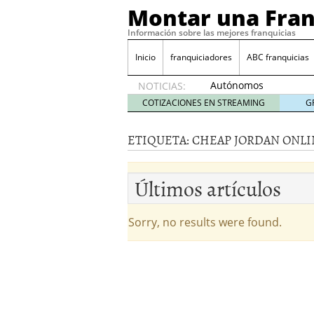
Montar una Fran
Información sobre las mejores franquicias
Inicio
franquiciadores
ABC franquicias
Autónomos
NOTICIAS:
y baja
COTIZACIONES EN STREAMING
G
laboral
29 julio
ETIQUETA:
CHEAP JORDAN ONLI
2014
¿Quieres ser emprendedo
tener
4 julio 2014
Últimos artículos
¿Está tu negocio listo p
Eureka Vending: una opc
Como crear un esquema
Sorry, no results were found.