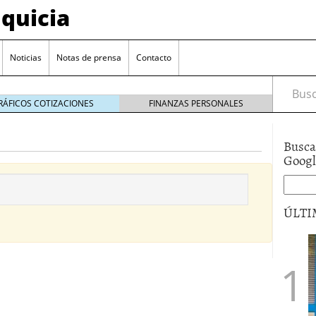
quicia
Noticias
Notas de prensa
Contacto
Busca
RÁFICOS COTIZACIONES
FINANZAS PERSONALES
Busca
r? Esto es lo que cuesta y las ayudas que puedes
Goog
ara franquiciarse?
6 junio 2014
ión práctica
27 mayo 2014
ÚLTI
 de tu modelo de negocio
22 mayo 2014