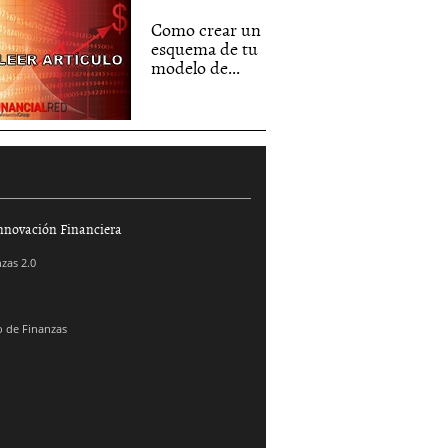
Como crear un
esquema de tu
modelo de...
nnovación Financiera
zas 2.0
 de Finanzas