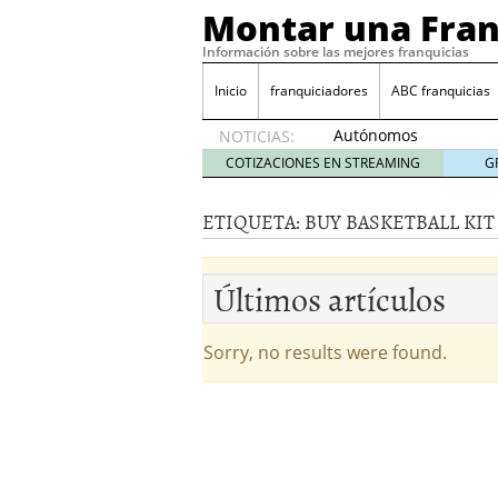
Montar una Fran
Información sobre las mejores franquicias
Inicio
franquiciadores
ABC franquicias
Autónomos
NOTICIAS:
y baja
COTIZACIONES EN STREAMING
G
laboral
29 julio
ETIQUETA:
BUY BASKETBALL KIT
2014
¿Quieres ser emprendedo
tener
4 julio 2014
Últimos artículos
¿Está tu negocio listo p
Eureka Vending: una opc
Como crear un esquema
Sorry, no results were found.