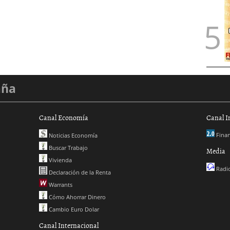
aña
Canal Economía
Canal I
Finan
Noticias Economía
Buscar Trabajo
Media
Vivienda
Radio
Declaración de la Renta
Warrants
Cómo Ahorrar Dinero
Cambio Euro Dolar
Canal Internacional