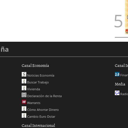
aña
Canal Economía
Canal I
Finan
Noticias Economía
Buscar Trabajo
Media
Vivienda
Radio
Declaración de la Renta
Warrants
Cómo Ahorrar Dinero
Cambio Euro Dolar
Canal Internacional