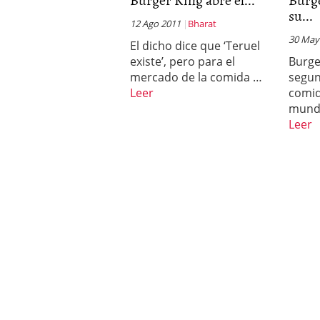
su...
12 Ago 2011
Bharat
30 May
El dicho dice que ‘Teruel
existe’, pero para el
Burge
mercado de la comida …
segu
Leer
comid
mundo
Leer