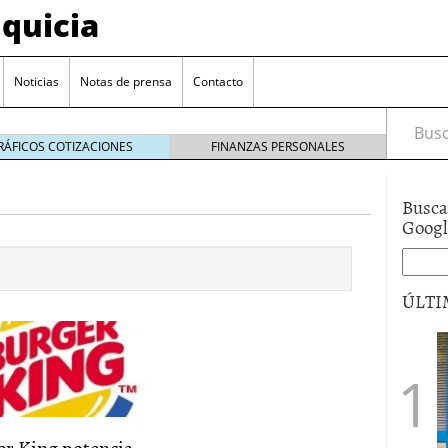
quicia
Noticias
Notas de prensa
Contacto
Busca
RÁFICOS COTIZACIONES
FINANZAS PERSONALES
Busca
r? Esto es lo que cuesta y las ayudas que puedes
Goog
ara franquiciarse?
6 junio 2014
ión práctica
27 mayo 2014
ÚLTI
 de tu modelo de negocio
22 mayo 2014
er King potencia