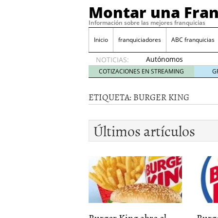
Montar una Fran
Información sobre las mejores franquicias
Inicio
franquiciadores
ABC franquicias
Autónomos
NOTICIAS:
y baja
COTIZACIONES EN STREAMING
G
laboral
29 julio
ETIQUETA:
BURGER KING
2014
¿Quieres ser emprendedo
tener
4 julio 2014
Últimos artículos
¿Está tu negocio listo p
Eureka Vending: una opc
Como crear un esquema
Burger King abre el...
Burg