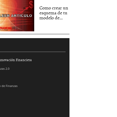
Como crear un
esquema de tu
modelo de...
nnovación Financiera
zas 2.0
 de Finanzas