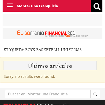
Toggle
Montar una Franquicia
navigation
ETIQUETA:
BOYS BASKETBALL UNIFORMS
Últimos artículos
Sorry, no results were found.
Buscar
en: