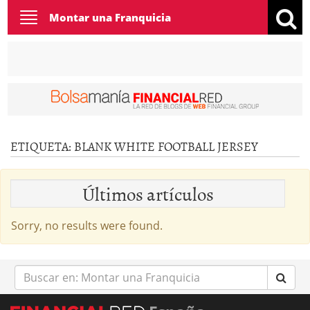
Toggle
Montar una Franquicia
navigation
ETIQUETA:
BLANK WHITE FOOTBALL JERSEY
Últimos artículos
Sorry, no results were found.
Buscar
en: