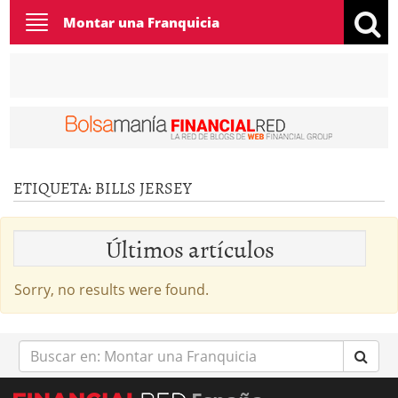
Toggle
Montar una Franquicia
navigation
ETIQUETA:
BILLS JERSEY
Últimos artículos
Sorry, no results were found.
Buscar
en: