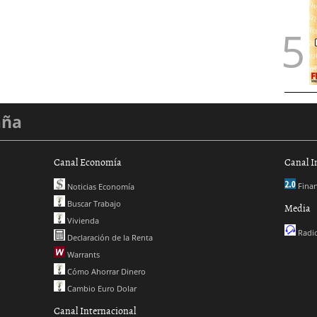
aña
Canal Economía
Canal I
Finan
Noticias Economía
Buscar Trabajo
Media
Vivienda
Radio
Declaración de la Renta
Warrants
Cómo Ahorrar Dinero
Cambio Euro Dolar
Canal Internacional