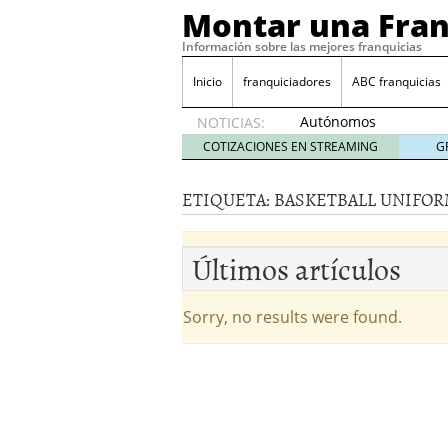
Montar una Fran
Información sobre las mejores franquicias
Inicio
franquiciadores
ABC franquicias
Autónomos
NOTICIAS:
y baja
COTIZACIONES EN STREAMING
G
laboral
29 julio
ETIQUETA:
BASKETBALL UNIFO
2014
¿Quieres ser emprendedo
tener
4 julio 2014
Últimos artículos
¿Está tu negocio listo p
Eureka Vending: una opc
Como crear un esquema
Sorry, no results were found.