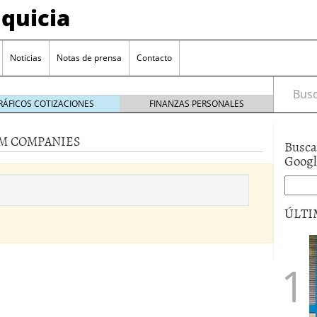
quicia
Noticias
Notas de prensa
Contacto
Busca
RÁFICOS COTIZACIONES
FINANZAS PERSONALES
RM COMPANIES
Busca
r? Esto es lo que cuesta y las ayudas que puedes
Goog
ara franquiciarse?
6 junio 2014
ión práctica
27 mayo 2014
ÚLTI
 de tu modelo de negocio
22 mayo 2014