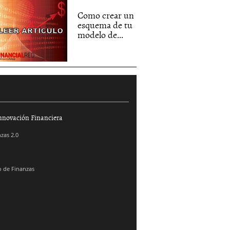
Como crear un
esquema de tu
modelo de...
nnovación Financiera
zas 2.0
 de Finanzas