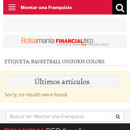
Toggle
Montar una Franquicia
navigation
ETIQUETA:
BASKETBALL UNIFORM COLORS
Últimos artículos
Sorry, no results were found.
Buscar
en: