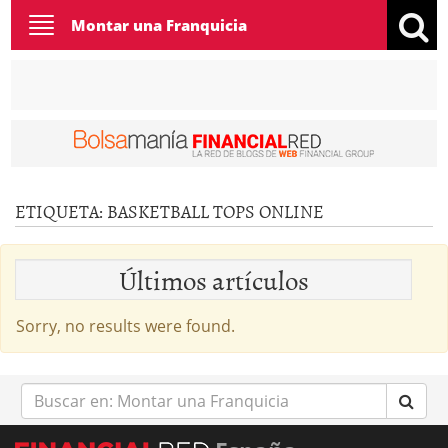
Toggle
Montar una Franquicia
navigation
ETIQUETA:
BASKETBALL TOPS ONLINE
Últimos artículos
Sorry, no results were found.
Buscar
en: