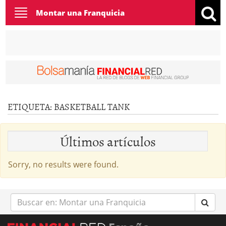
Toggle
Montar una Franquicia
navigation
ETIQUETA:
BASKETBALL TANK
Últimos artículos
Sorry, no results were found.
Buscar
en: