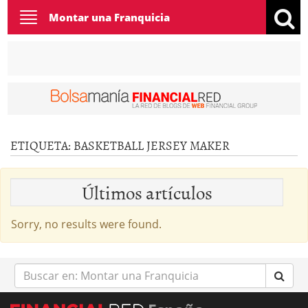
Toggle
Montar una Franquicia
navigation
ETIQUETA:
BASKETBALL JERSEY MAKER
Últimos artículos
Sorry, no results were found.
Buscar
en: