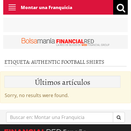
Toggle
Montar una Franquicia
navigation
ETIQUETA:
AUTHENTIC FOOTBALL SHIRTS
Últimos artículos
Sorry, no results were found.
Buscar
en: