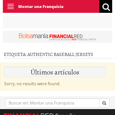
Toggle
Montar una Franquicia
navigation
ETIQUETA:
AUTHENTIC BASEBALL JERSEYS
Últimos artículos
Sorry, no results were found.
Buscar
en: