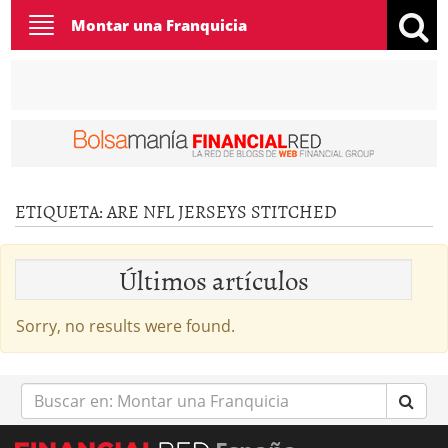
Toggle
Montar una Franquicia
navigation
ETIQUETA:
ARE NFL JERSEYS STITCHED
Últimos artículos
Sorry, no results were found.
Buscar
en: