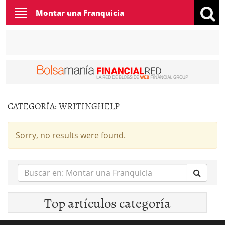
Toggle
Montar una Franquicia
navigation
CATEGORÍA:
WRITINGHELP
Sorry, no results were found.
Buscar
en:
Top artículos categoría