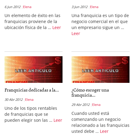
6 Jun 2012
Elena
3 Jun 2012
Elena
Un elemento de éxito en las
Una franquicia es un tipo de
franquicias proviene de la
negocio comercial en el que
ubicación física de la …
Leer
un empresario sigue un …
Leer
Franquicias dedicadas a la...
¿Cómo escoger una
franquicia...
30 Abr 2012
Elena
29 Abr 2012
Elena
Uno de los tipos rentables
Cuando usted está
de franquicias que se
comenzando un negocio
pueden elegir son las …
Leer
relacionado a las franquicias
usted debe …
Leer