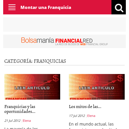
Toggle
Montar una Franquicia
navigation
CATEGORÍA:
FRANQUICIAS
Franquicias y las
Los mitos de las...
oportunidades...
17 Jul 2012
Elena
21 Jul 2012
Elena
En el mundo actual, las
La mayoría de los