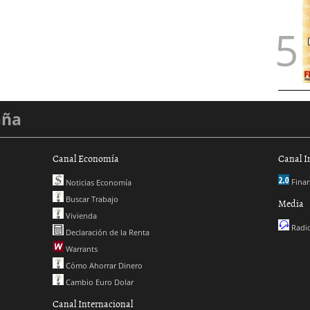
aña
Canal Economía
Canal I
Finan
Noticias Economía
Buscar Trabajo
Media
Vivienda
Radio
Declaración de la Renta
Warrants
Cómo Ahorrar Dinero
Cambio Euro Dolar
Canal Internacional