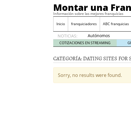
Montar una Fran
Información sobre las mejores franquicias
Inicio
franquiciadores
ABC franquicias
Autónomos
NOTICIAS:
y baja
COTIZACIONES EN STREAMING
G
laboral
29 julio
CATEGORÍA:
DATING SITES FOR 
2014
¿Quieres ser emprendedo
tener
4 julio 2014
Sorry, no results were found.
¿Está tu negocio listo p
Eureka Vending: una opc
Como crear un esquema