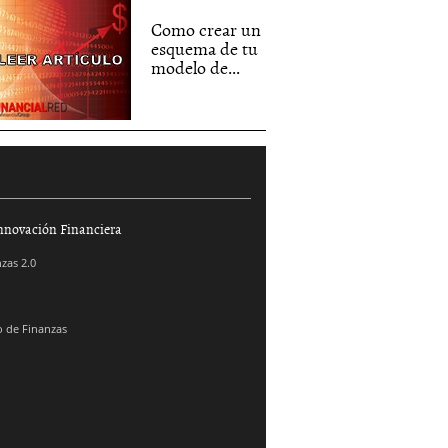
Como crear un
esquema de tu
modelo de...
nnovación Financiera
zas 2.0
 de Finanzas