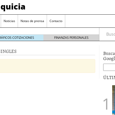
quicia
Noticias
Notas de prensa
Contacto
Busca
RÁFICOS COTIZACIONES
FINANZAS PERSONALES
SINGLES
Busca
r? Esto es lo que cuesta y las ayudas que puedes
Goog
ara franquiciarse?
6 junio 2014
ión práctica
27 mayo 2014
ÚLTI
 de tu modelo de negocio
22 mayo 2014